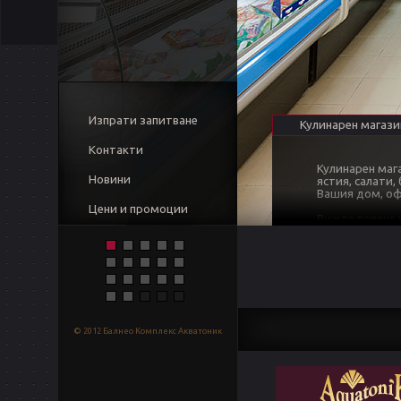
Изпрати запитване
Кулинарен магази
Контакти
Кулинарен мага
Новини
ястия, салати
Вашия дом, оф
Цени и промоции
Вижте повече 
Кулинарен маг
© 2012 Балнео Комплекс Акватоник