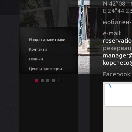
N 42°08'1
E 24°44'2
мобилен-
e-mail:
reservati
Изпрати запитване
резервац
Контакти
manager@
Новини
kopcheto@
Цени и промоции
Facebook